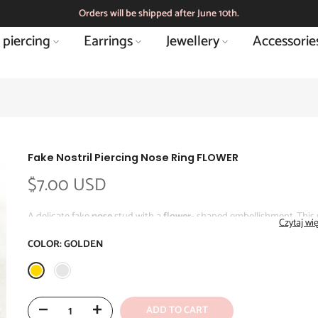
Orders will be shipped after June 10th.
 piercing
Earrings
Jewellery
Accessorie
Fake Nostril Piercing Nose Ring FLOWER
$7.00 USD
A delicate fake
nose
stud with a
flower-
shaped embellishment. This s
Czytaj wi
without the need for a piercing
. The simple design makes the stud lo
COLOR:
GOLDEN
Suitable for
the nose (nostril)
– worn with a barrette.
Key information:
ADD TO CART