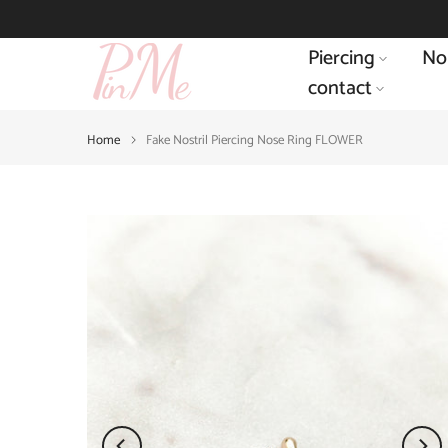
Skip
to
Piercing
No
content
contact
Home
Fake Nostril Piercing Nose Ring FLOWER