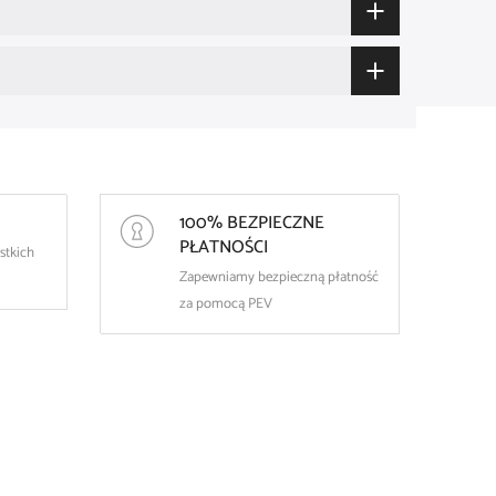
100% BEZPIECZNE
PŁATNOŚCI
stkich
Zapewniamy bezpieczną płatność
za pomocą PEV