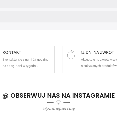
Earring intended for external use.
Disinfection is recommended before first use.
Apply gently, without excessive pressure.
KONTAKT
14 DNI NA ZWROT
Skontaktuj się z nami 24 godziny
Akceptujemy zwroty wszy
na dobę, 7 dni w tygodniu
nieużywanych produktów
@ OBSERWUJ NAS NA INSTAGRAMIE
@pinmepiercing