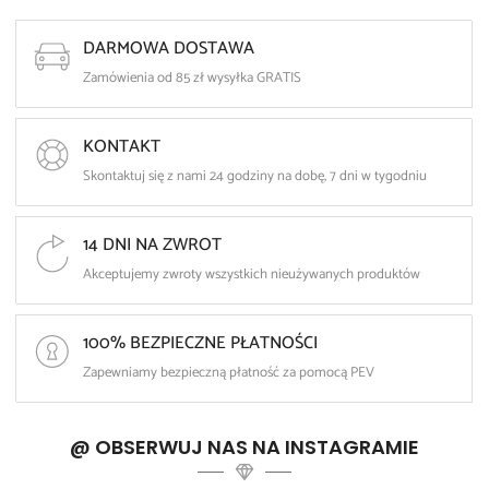
📏 Dimensions
DARMOWA DOSTAWA
stamen:
22 mm × 1.6 mm
Zamówienia od 85 zł wysyłka GRATIS
balls:
diameter 5 mm
KONTAKT
circle:
Skontaktuj się z nami 24 godziny na dobę, 7 dni w tygodniu
diameter: 20 mm
14 DNI NA ZWROT
width: 4 mm
Akceptujemy zwroty wszystkich nieużywanych produktów
thickness: 1 mm
100% BEZPIECZNE PŁATNOŚCI
⭐ Product Features
Zapewniamy bezpieczną płatność za pomocą PEV
modern design with a round rim
minimalistic and elegant look
@ OBSERWUJ NAS NA INSTAGRAMIE