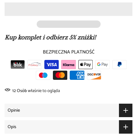
type:
nipple piercing
material:
316L surgical steel
style:
minimalist / geometric
Kup komplet i odbierz 5% zniżki!
price:
for 1 piece
BEZPIECZNA PLATNOŚĆ
available colors:
silver
golden
12
Osób
właśnie to ogląda
black
Opinie
rainbow
rose gold
Opis