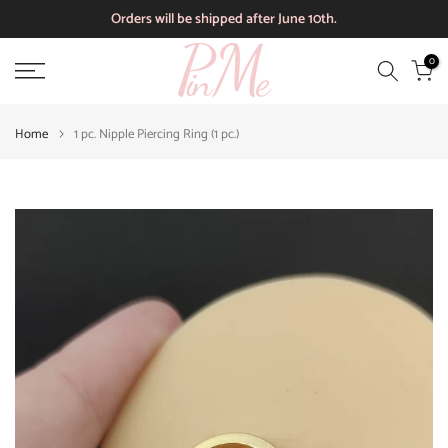
Orders will be shipped after June 10th.
Skip
to
0
content
Home
1 pc. Nipple Piercing Ring (1 pc.)