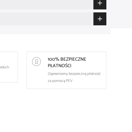
100% BEZPIECZNE
PŁATNOŚCI
stkich
Zapewniamy bezpieczną płatność
za pomocą PEV