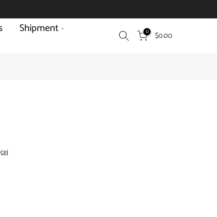
s
Shipment
0
$0.00
ęcej