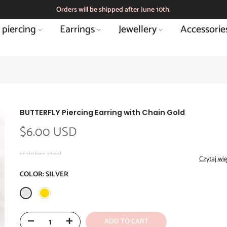
Orders will be shipped after June 10th.
 piercing
Earrings
Jewellery
Accessorie
BUTTERFLY Piercing Earring with Chain Gold
$6.00 USD
stainless steel
Czytaj wi
COLOR:
SILVER
Dimensions:
- rod: 6 mm long, thick. 1.2mm
- ball: dia. 4mm
- butterfly: 6.5 x 7 mm
ADD TO CART
- chain length: 6 mm + cubic zirconia approx. 3.5 mm