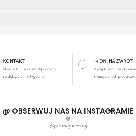
KONTAKT
14 DNI NA ZWROT
Skontaktuj się z nami 24 godziny
Akceptujemy zwroty wszy
na dobę, 7 dni w tygodniu
nieużywanych produktów
@ OBSERWUJ NAS NA INSTAGRAMIE
@pinmepiercing