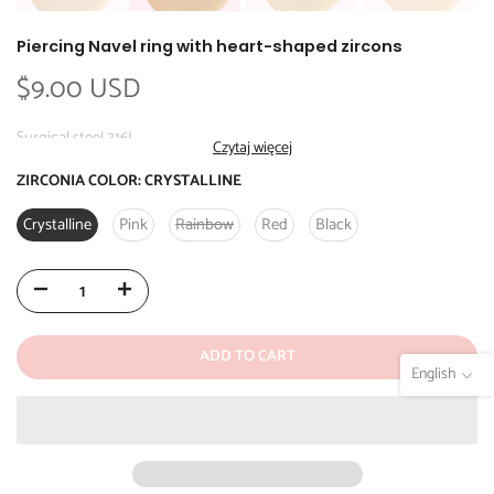
Piercing Navel ring with heart-shaped zircons
$9.00 USD
Surgical steel 316L
Czytaj więcej
Rhinestones
ZIRCONIA COLOR:
CRYSTALLINE
Price per piece in the selected color
Crystalline
Pink
Rainbow
Red
Black
Dimensions:
- Rod: 12 x 1.2 mm
- Nut: 5.5 x 5 x 3.5 mm
- Heart: 8.5 x 8 x 6 mm
ADD TO CART
English
✨ Investing in a belly button piercing is more than just an accessory;
it's a way of expressing yourself, showing your self-confidence and
individuality, adding a touch of personal character to your everyday
look. 🌸