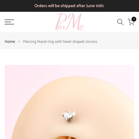
Orders will be shipped after June 10th.
Skip
to
0
content
Home
Piercing Navel ring with heart-shaped zircons